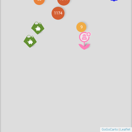
1174
9
GoGoCarto
|
Leaflet