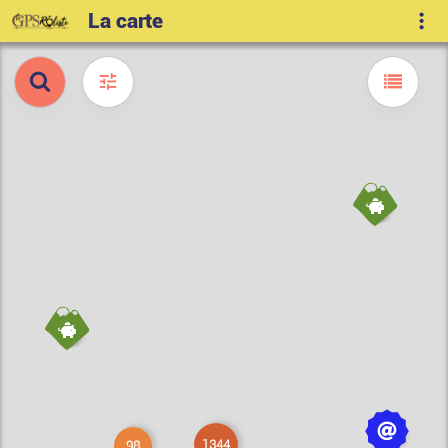
La carte
1344
98